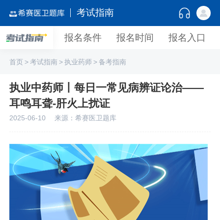
考试指南
报名条件
报名时间
报名入口
首页
>
考试指南
>
执业药师
>
备考指南
执业中药师丨每日一常见病辨证论治——
耳鸣耳聋-肝火上扰证
2025-06-10
来源：希赛医卫题库