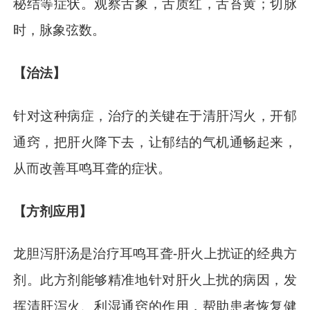
秘结等症状。观察舌象，舌质红，舌苔黄；切脉
时，脉象弦数。
【治法】
针对这种病症，治疗的关键在于清肝泻火，开郁
通窍，把肝火降下去，让郁结的气机通畅起来，
从而改善耳鸣耳聋的症状。
【方剂应用】
龙胆泻肝汤是治疗耳鸣耳聋-肝火上扰证的经典方
剂。此方剂能够精准地针对肝火上扰的病因，发
挥清肝泻火、利湿通窍的作用，帮助患者恢复健