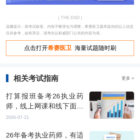
| THE END |
温馨提示：因考试政策、内容不断变化与调整，希赛医卫题库提供的以上信息
仅供参考，如有异议，请考生以权威部门公布的内容为准。
点击打开
希赛医卫
海量试题随时刷
相关考试指南
更多 >
打算报班备考26执业药
师，线上网课和线下面授
选哪一种好？
2026-07-21
26年备考执业药师，有适