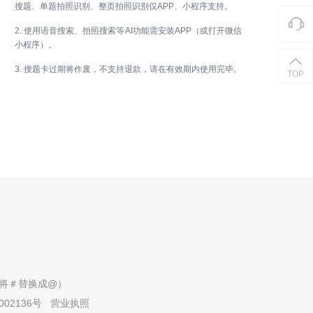
搜题、单题拍照识别、整页拍照识别仅APP、小程序支持。
2. 使用语音搜索、拍照搜索等AI功能需安装APP（或打开微信
小程序）。
3. 搜题卡过期将作废，不支持退款，请在有效期内使用完毕。
TOP
（请将＃替换成@）
002136号
营业执照