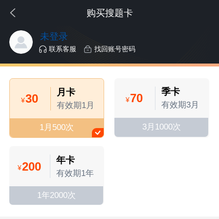
购买搜题卡
未登录
联系客服
找回账号密码
季卡
月卡
70
30
¥
¥
有效期3月
有效期1月
3月1000次
1月500次
年卡
200
¥
有效期1年
1年2000次